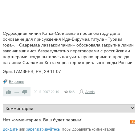
Судоходная линия Котка-Силламяэ в прошлом году дала
основание для присуждения Ида-Вирумаа титула «Туризм
года». «Сааремаа лаэвакомпании» обосновала закрытие линии
закончившимися безрезультатно переговорами с российскими
партнерами, когда пытались получить право прямого проезда
на линии Силламяэ-Котка через территориальные воды России.
Эрик ГАМЗЕЕВ, PR, 29.11.07
Вирония
—
29.11.2007
22:10
548
Admin
Нет комментариев. Ваш будет первым!
Войдите
или
зарегистрируйтесь
чтобы добавлять комментарии