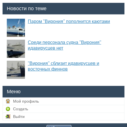
Новости по теме
Паром ''Вирония'' пополнится каютами
Среди персонала судна ''Вирония''
идавирусцев нет
''Вирония'' сблизит идавирусцев и
восточных финнов
Меню
Мой профиль
Создать
Выйти