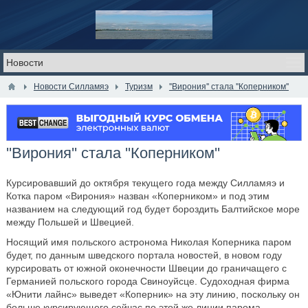
Новости Силламяэ
Туризм
''Вирония'' стала ''Коперником''
''Вирония'' стала ''Коперником''
Курсировавший до октября текущего года между Силламяэ и
Котка паром «Вирония» назван «Коперником» и под этим
названием на следующий год будет бороздить Балтийское море
между Польшей и Швецией.
Носящий имя польского астронома Николая Коперника паром
будет, по данным шведского портала новостей, в новом году
курсировать от южной оконечности Швеции до граничащего с
Германией польского города Свиноуйсце. Судоходная фирма
«Юнити лайнс» выведет «Коперник» на эту линию, поскольку он
больше курсирующего сейчас по этой же линии парома