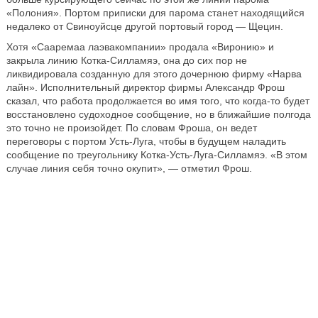
«Полония». Портом приписки для парома станет находящийся
недалеко от Свиноуйсце другой портовый город — Щецин.
Хотя «Сааремаа лаэвакомпании» продала «Виронию» и
закрыла линию Котка-Силламяэ, она до сих пор не
ликвидировала созданную для этого дочернюю фирму «Нарва
лайн». Исполнительный директор фирмы Александр Фрош
сказал, что работа продолжается во имя того, что когда-то будет
восстановлено судоходное сообщение, но в ближайшие полгода
это точно не произойдет. По словам Фроша, он ведет
переговоры с портом Усть-Луга, чтобы в будущем наладить
сообщение по треугольнику Котка-Усть-Луга-Силламяэ. «В этом
случае линия себя точно окупит», — отметил Фрош.