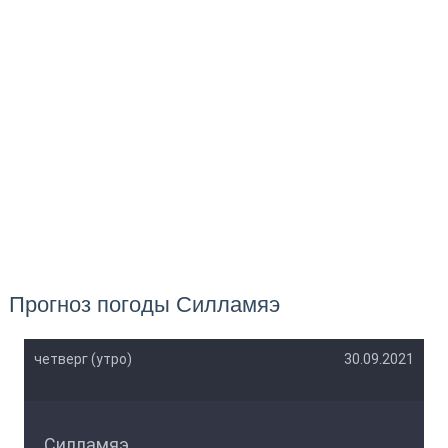
Прогноз погоды Силламяэ
четверг (утро)
30.09.2021
Силламяэ