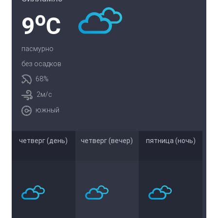
o
9
C
пасмурно
без осадков
68%
2м/с
южный
четверг (день)
четверг (вечер)
пятница (ночь)