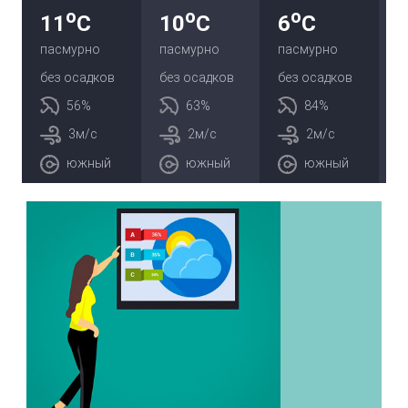
o
o
o
11
C
10
C
6
C
пасмурно
пасмурно
пасмурно
без осадков
без осадков
без осадков
56%
63%
84%
3м/с
2м/с
2м/с
южный
южный
южный