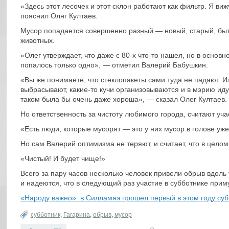
«Здесь этот лесочек и этот склон работают как фильтр. Я виж
пояснил Олнг Култаев.
Мусор попадается совершенно разный — новый, старый, быт
животных.
«Олег утверждает, что даже с 80-х что-то нашел, но в осно
попалось только одно», — отметил Валерий Бабушкин.
«Вы же понимаете, что стеклопакеты сами туда не падают. Из
выбрасывают, какие-то кучи организовываются и в мэрию идут
таком была бы очень даже хороша», — сказал Олег Култаев.
Но ответственность за чистоту любимого города, считают уч
«Есть люди, которые мусорят — это у них мусор в голове уже
Но сам Валерий оптимизма не теряют, и считает, что в цело
«Чистый! И будет чище!»
Всего за пару часов несколько человек привели обрыв вдол
и надеются, что в следующий раз участие в субботнике при
«Народу важно»: в Силламяэ прошел первый в этом году суб
субботник
,
Гагарина
,
обрыв
,
мусор