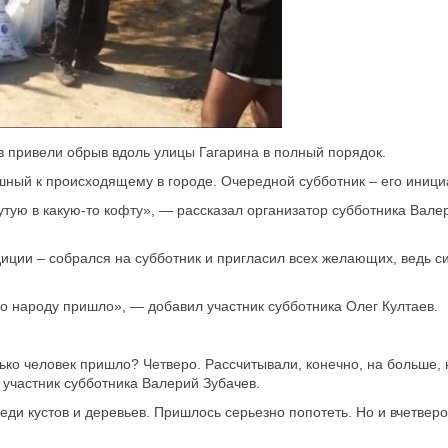
ов привели обрыв вдоль улицы Гагарина в полный порядок.
ный к происходящему в городе. Очередной субботник – его иници
утую в какую-то кофту», — рассказал организатор субботника Вале
диции – собрался на субботник и пригласил всех желающих, ведь 
го народу пришло», — добавил участник субботника Олег Култаев.
ько человек пришло? Четверо. Рассчитывали, конечно, на больше, 
участник субботника Валерий Зубачев.
ди кустов и деревьев. Пришлось серьезно попотеть. Но и вчетвер