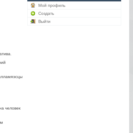
Мой профиль
Создать
Выйти
атива.
рий
силламяэсцы
на человек
ом