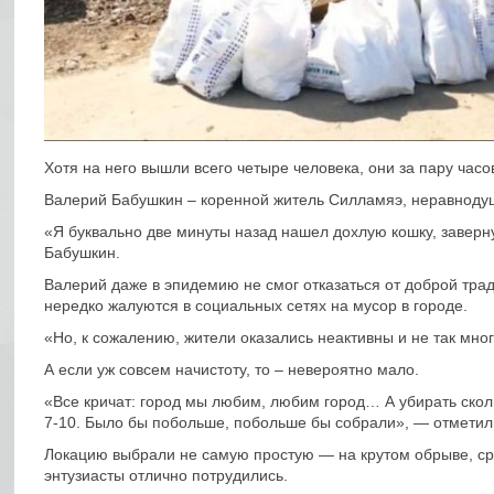
Хотя на него вышли всего четыре человека, они за пару час
Валерий Бабушкин – коренной житель Силламяэ, неравнодуш
«Я буквально две минуты назад нашел дохлую кошку, заверн
Бабушкин.
Валерий даже в эпидемию не смог отказаться от доброй тра
нередко жалуются в социальных сетях на мусор в городе.
«Но, к сожалению, жители оказались неактивны и не так мно
А если уж совсем начистоту, то – невероятно мало.
«Все кричат: город мы любим, любим город… А убирать скол
7-10. Было бы побольше, побольше бы собрали», — отметил 
Локацию выбрали не самую простую — на крутом обрыве, сре
энтузиасты отлично потрудились.