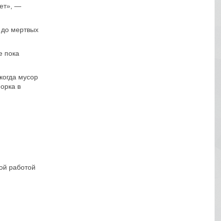
ает», —
 до мертвых
е пока
 когда мусор
орка в
ой работой