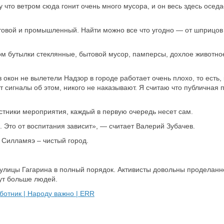
у что ветром сюда гонит очень много мусора, и он весь здесь осед
овой и промышленный. Найти можно все что угодно — от шприцов
вном бутылки стеклянные, бытовой мусор, памперсы, дохлое животно
 окон не вылетели Надзор в городе работает очень плохо, то есть,
 сигналы об этом, никого не наказывают. Я считаю что публичная п
астники мероприятия, каждый в первую очередь несет сам.
. Это от воспитания зависит», — считает Валерий Зубачев.
м Силламяэ – чистый город.
ь улицы Гагарина в полный порядок. Активисты довольны проделанн
мут больше людей.
ботник | Народу важно | ERR