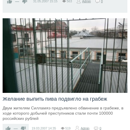
—
31.05.2007
15:15
563
Admin
0
Желание выпить пива подвигло на грабеж
Двум жителям Силламяэ предъявлено обвинение в грабеже, в
ходе которого добычей преступников стали почти 100000
российских рублей
—
19.03.2007
14:35
519
Admin
0