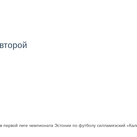
 второй
в первой лиге чемпионата Эстонии по футболу силламяэский «Кал