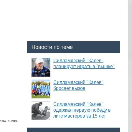
Новости по теме
Силламяэский ''Калев''
планирует играть в ''вышке''
Силламяэский "Калев"
бросает вызов
Силламяэский ''Калев''
одержал первую победу в
лиге мастеров за 15 лет
ев» вновь