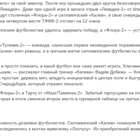
ило» за свой экватор. После игр прошедших двух кругов безоговор
«Левадия». Даже при одной игре в запасе отрыв «Левадии-2» от бл
ведут столичная «Флора-2» и силламяэский «Калев», в свою очередь
а четвертом месте ТФМК-2 отстает на 12 очков.
яэским футболистам удалось одержать победу, а «Флора-2» — уст
 «Тулевик-2» — команда, нанесшая первое неожиданное поражени
алев» взял реванш, и в третьем матче силламяэские футболисты 
и просто показать, в какой футбол они сами умеют играть. Ключики
ольшим, — рассказал главный тренер «Калева» Вадим Добижа. — К
 простая: держать мяч, владеть инициативой в центре поля и быст
Стародубцев, который отразил пенальти.
Флоры-2» в Тарту от «Мааг/Таммека-2». Забитый тартусцами на п
орая в итоге сменила второе место в турнирной таблице на третье
можность дозаявок футболистов. Силламяэский «Калев» покинули 
соединились к кохтла-ярвескому «Лоотусу». Из приобретений мож