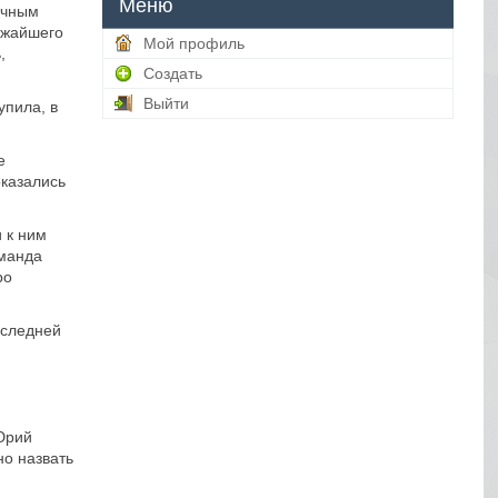
Меню
очным
ижайшего
Мой профиль
,
Создать
Выйти
упила, в
е
оказались
 к ним
оманда
ро
оследней
.
Юрий
но назвать