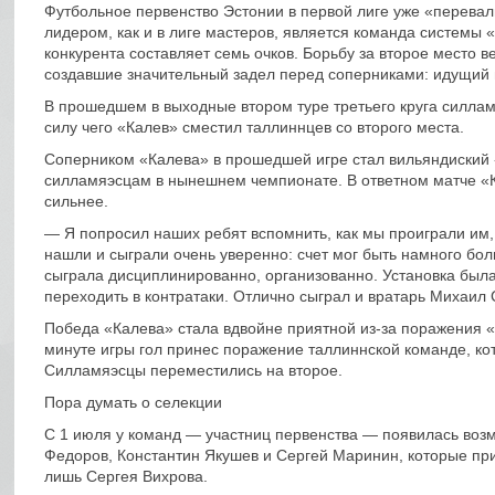
Футбольное первенство Эстонии в первой лиге уже «перевал
лидером, как и в лиге мастеров, является команда системы 
конкурента составляет семь очков. Борьбу за второе место 
создавшие значительный задел перед соперниками: идущий н
В прошедшем в выходные втором туре третьего круга силлам
силу чего «Калев» сместил таллиннцев со второго места.
Соперником «Калева» в прошедшей игре стал вильяндиский
силламяэсцам в нынешнем чемпионате. В ответном матче «К
сильнее.
— Я попросил наших ребят вспомнить, как мы проиграли им, 
нашли и сыграли очень уверенно: счет мог быть намного б
сыграла дисциплинированно, организованно. Установка была
переходить в контратаки. Отлично сыграл и вратарь Михаил 
Победа «Калева» стала вдвойне приятной из-за поражения «
минуте игры гол принес поражение таллиннской команде, кот
Силламяэсцы переместились на второе.
Пора думать о селекции
С 1 июля у команд — участниц первенства — появилась воз
Федоров, Константин Якушев и Сергей Маринин, которые при
лишь Сергея Вихрова.