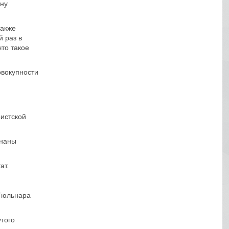
ену
также
 раз в
что такое
овокупности
ристской
знаны
ат.
 Гюльнара
того