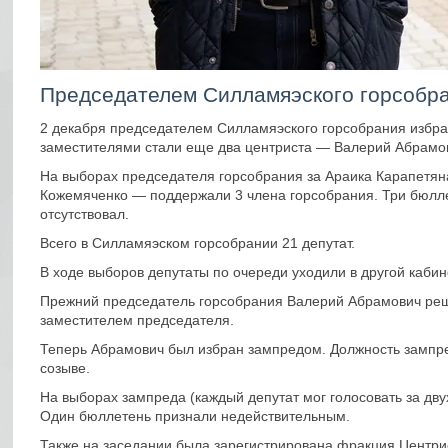
Председателем Силламяэского горсобра
2 декабря председателем Силламяэского горсобрания избра
заместителями стали еще два центриста — Валерий Абрамов
На выборах председателя горсобрания за Араика Карапетян
Кожемяченко — поддержали 3 члена горсобрания. Три бюлл
отсутствовал.
Всего в Силламяэском горсобрании 21 депутат.
В ходе выборов депутаты по очереди уходили в другой кабин
Прежний председатель горсобрания Валерий Абрамович реши
заместителем председателя.
Теперь Абрамович был избран зампредом. Должность зампред
созыве.
На выборах зампреда (каждый депутат мог голосовать за дву
Один бюллетень признали недействительным.
Также на заседании была зарегистрирована фракция Центрис