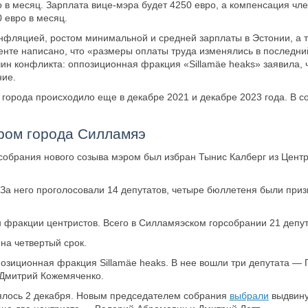
 в месяц. Зарплата вице-мэра будет 4250 евро, а компенсация чл
0 евро в месяц.
нфляцией, ростом минимальной и средней зарплаты в Эстонии, а 
нте написано, что «размеры оплаты труда изменялись в последний
чин конфликта: оппозиционная фракция «Sillamäe heaks» заявила, 
ние.
города происходило еще в декабре 2021 и декабре 2023 года. В с
ром города Силламяэ
 собрания нового созыва мэром был избран Тынис Калберг из Цент
За него проголосовали 14 депутатов, четыре бюллетеня были при
н фракции центристов. Всего в Силламяэском горсобрании 21 депут
на четвертый срок.
озиционная фракция Sillamäe heaks. В нее вошли три депутата —
 Дмитрий Кожемяченко.
ялось 2 декабря. Новым председателем собрания
выбрали
выдвину