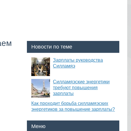
аем
Новости по теме
Зарплаты руководства
Силламяэ
Силламяэские энергетики
требуют повышения
зарплаты
Как проходит борьба силламяэских
энергетиков за повышение зарплаты?
Меню