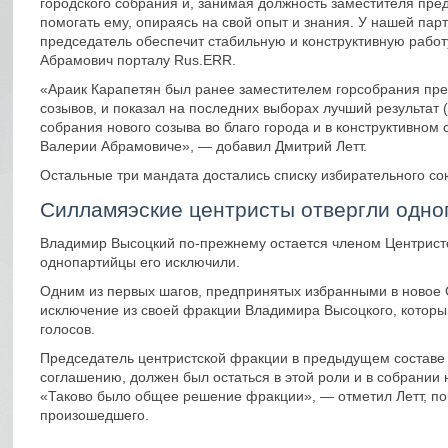
городского собрания и, занимая должность заместителя пре
помогать ему, опираясь на свой опыт и знания. У нашей пар
председатель обеспечит стабильную и конструктивную рабо
Абрамович порталу Rus.ERR.
«Араик Карапетян был ранее заместителем горсобрания пре
созывов, и показал на последних выборах лучший результат (
собрания нового созыва во благо города и в конструктивном
Валерии Абрамовиче», — добавил Дмитрий Летт.
Остальные три мандата достались списку избирательного сою
Силламяэские центристы отвергли одног
Владимир Высоцкий по-прежнему остается членом Центристс
однопартийцы его исключили.
Одним из первых шагов, предпринятых избранными в новое 
исключение из своей фракции Владимира Высоцкого, который
голосов.
Председатель центристской фракции в предыдущем составе 
соглашению, должен был остаться в этой роли и в собрании
«Таково было общее решение фракции», — отметил Летт, повт
произошедшего.