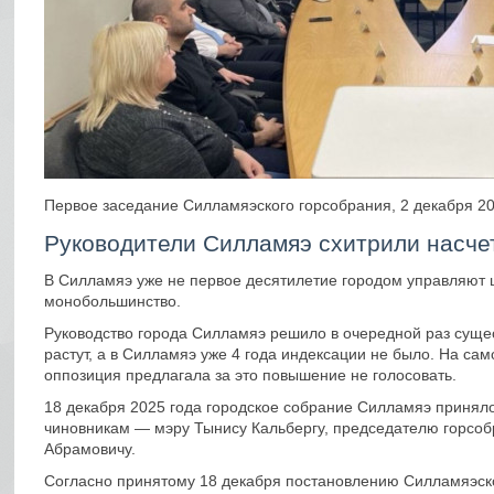
Первое заседание Силламяэского горсобрания, 2 декабря 20
Руководители Силламяэ схитрили насчет
В Силламяэ уже не первое десятилетие городом управляют 
монобольшинство.
Руководство города Силламяэ решило в очередной раз сущест
растут, а в Силламяэ уже 4 года индексации не было. На са
оппозиция предлагала за это повышение не голосовать.
18 декабря 2025 года городское собрание Силламяэ принял
чиновникам — мэру Тынису Кальбергу, председателю горсо
Абрамовичу.
Согласно принятому 18 декабря постановлению Силламяэско