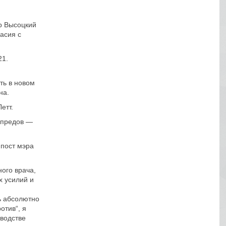
р Высоцкий
асия с
21.
ть в новом
на.
етт.
мпредов —
 пост мэра
ого врача,
х усилий и
ь абсолютно
отив“, я
оводстве