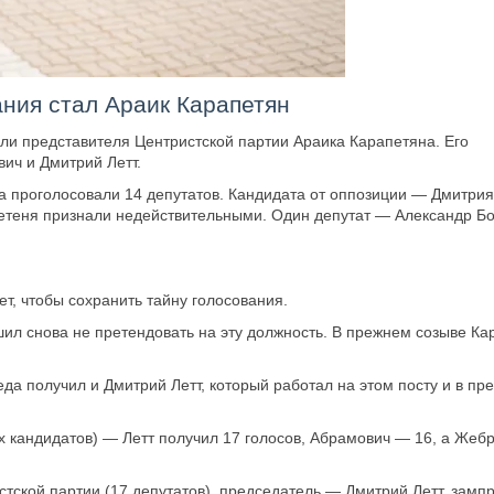
ния стал Араик Карапетян
ли представителя Центристской партии Араика Карапетяна. Его
ич и Дмитрий Летт.
а проголосовали 14 депутатов. Кандидата от оппозиции — Дмитрия
етеня признали недействительными. Один депутат — Александр Б
ет, чтобы сохранить тайну голосования.
л снова не претендовать на эту должность. В прежнем созыве Ка
а получил и Дмитрий Летт, который работал на этом посту и в пр
х кандидатов) — Летт получил 17 голосов, Абрамович — 16, а Жеб
тской партии (17 депутатов), председатель — Дмитрий Летт, замп