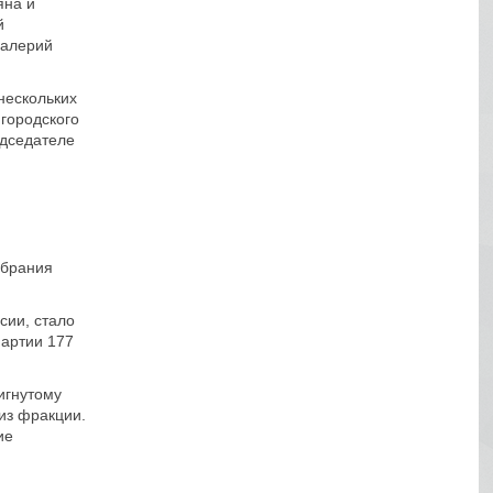
яна и
й
Валерий
нескольких
 городского
едседателе
обрания
сии, стало
партии 177
игнутому
из фракции.
ие