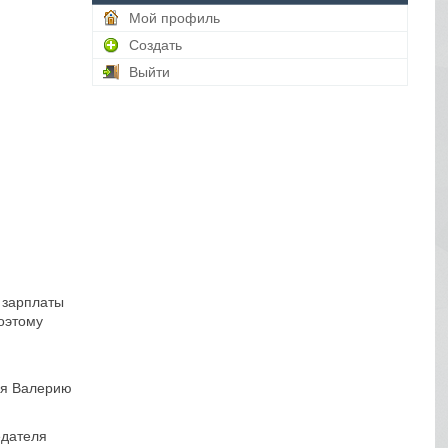
Мой профиль
Создать
Выйти
е зарплаты
поэтому
ия Валерию
едателя