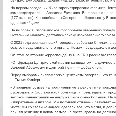
центристами Араика Карапетяна. Его заместителями стали 
На первом заседании была зарегистрирована фракция Центри
зампредседателя — Алевтина Ермакова. Во фракцию не вош
(177 голосов). Как сообщало «Северное побережье», у Высоцк
однопартийцами.
На выборах в Силламяэское горсобрание уверенную победу о
Остальные мандаты достались списку избирательного союза 
С 2021 года возглавлявший городское собрание Силламяэ це
созыве представительного органа. Новым председателем деп
Об этом во вторник корреспонденту Rus.ERR рассказал глав
«От фракции Центристской партии кандидатом на должность
Валерий Абрамович и Дмитрий Летт», — добавил он.
Перед выборами силламяэские центристы заверяли, что канд
— Тынис Калберг.
«В прошлом созыве на протяжении четырех лет мне приходи
руководителя Силламяэской больницы и председателя городс
высокой концентрации — нагрузка была очень большой. На п
избирательным штабом. Мы получили отличный результат — 
чиста: мы со своей командой сделали все, что могли, и добил
принял решение в новом созыве не претендовать на должнос