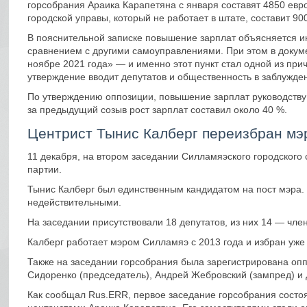
горсобрания Араика Карапетяна с января составят 4850 евро
городской управы, который не работает в штате, составит 90
В пояснительной записке повышение зарплат объясняется и
сравнением с другими самоуправлениями. При этом в докуме
ноябре 2021 года» — и именно этот пункт стал одной из при
утверждение вводит депутатов и общественность в заблужде
По утверждению оппозиции, повышение зарплат руководству 
за предыдущий созыв рост зарплат составил около 40 %.
Центрист Тынис Калберг переизбран мэ
11 декабря, на втором заседании Силламяэского городского
партии.
Тынис Калберг был единственным кандидатом на пост мэра. 
недействительными.
На заседании присутствовали 18 депутатов, из них 14 — чле
Калберг работает мэром Силламяэ с 2013 года и избран уже 
Также на заседании горсобрания была зарегистрирована опп
Сидоренко (председатель), Андрей Жебровский (зампред) и
Как сообщал Rus.ERR, первое заседание горсобрания состо