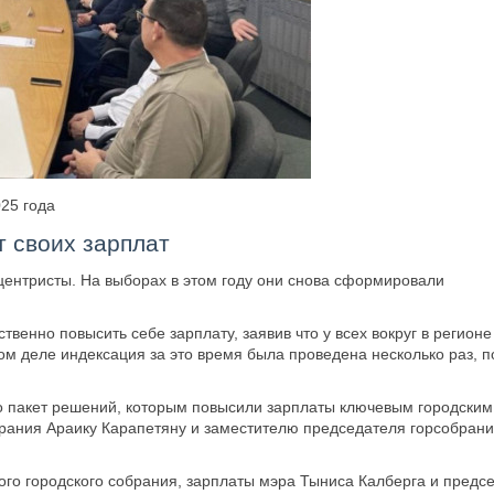
25 года
 своих зарплат
центристы. На выборах в этом году они снова сформировали
венно повысить себе зарплату, заявив что у всех вокруг в регион
мом деле индексация за это время была проведена несколько раз, 
о пакет решений, которым повысили зарплаты ключевым городским
брания Араику Карапетяну и заместителю председателя горсобран
го городского собрания, зарплаты мэра Тыниса Калберга и предс