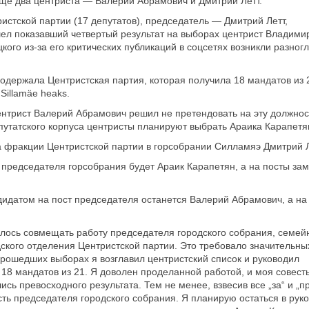
еще два центриста — Валерий Абрамович и Дмитрий Летт.
стской партии (17 депутатов), председатель — Дмитрий Летт,
ел показавший четвертый результат на выборах центрист Владими
ого из-за его критических публикаций в соцсетях возникли разногл
держала Центристская партия, которая получила 18 мандатов из 
Sillamäe heaks.
нтрист Валерий Абрамович решил не претендовать на эту должнос
утатского корпуса центристы планируют выбрать Араика Карапетя
а фракции Центристской партии в горсобрании Силламяэ Дмитрий Л
 председателя горсобрания будет Араик Карапетян, а на посты за
идатом на пост председателя останется Валерий Абрамович, а на
лось совмещать работу председателя городского собрания, семейн
кого отделения Центристской партии. Это требовало значительны
рошедших выборах я возглавил центристский список и руководил
18 мандатов из 21. Я доволен проделанной работой, и моя совест
ись превосходного результата. Тем не менее, взвесив все „за“ и „пр
ть председателя городского собрания. Я планирую остаться в рук