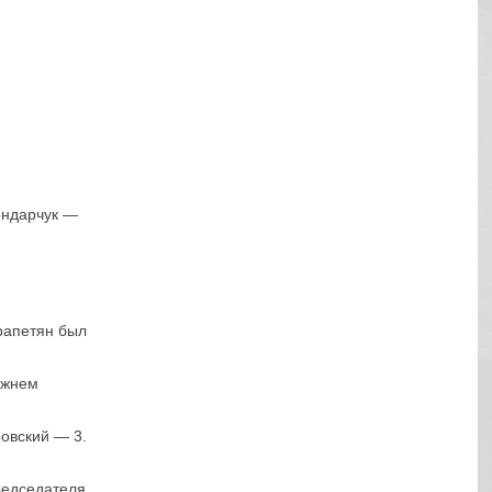
ондарчук —
рапетян был
ежнем
ровский — 3.
редседателя