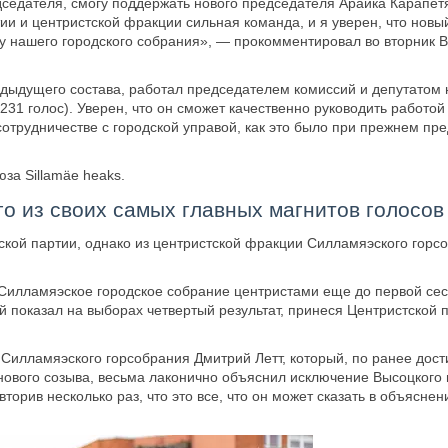
дседателя, смогу поддержать нового председателя Араика Карапет
тии и центристской фракции сильная команда, и я уверен, что новы
ту нашего городского собрания», — прокомментировал во вторник 
дыдущего состава, работал председателем комиссий и депутатом 
231 голос). Уверен, что он сможет качественно руководить работой
 сотрудничестве с городской управой, как это было при прежнем пр
за Sillamäe heaks.
о из своих самых главных магнитов голосов
кой партии, однако из центристской фракции Силламяэского горс
Силламяэское городское собрание центристами еще до первой сес
 показал на выборах четвертый результат, принеся Центристской 
Силламяэского горсобрания Дмитрий Летт, который, по ранее дост
 нового созыва, весьма лаконично объяснил исключение Высоцкого 
орив несколько раз, что это все, что он может сказать в объяснен