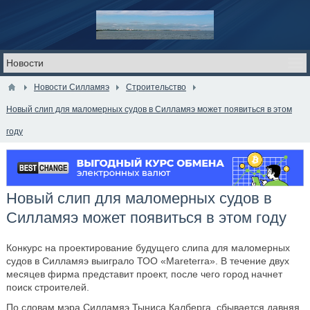
Новости Силламяэ
Строительство
Новый слип для маломерных судов в Силламяэ может появиться в этом
году
Новый слип для маломерных судов в
Силламяэ может появиться в этом году
Конкурс на проектирование будущего слипа для маломерных
судов в Силламяэ выиграло ТОО «Mareterra». В течение двух
месяцев фирма представит проект, после чего город начнет
поиск строителей.
По словам мэра Силламяэ Тыниса Калберга, сбывается давняя