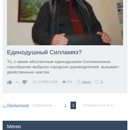
Единодушный Силламяэ?
То, с каким абсолютным единодушием Силламяэское
горсобрание выбрало городских руководителей, вызывает
двойственные чувства
—
07.12.2005
23:00
570
Admin
0
← Предыдущая
Следующая →
1
2
Показаны 6-6 из 6
Меню