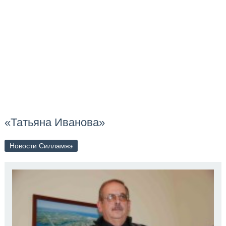
«Татьяна Иванова»
Новости Силламяэ