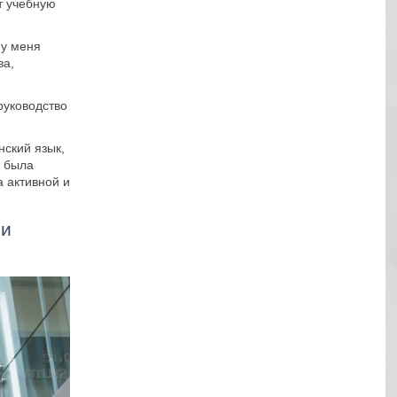
т учебную
 у меня
ва,
руководство
ский язык,
: была
а активной и
ми