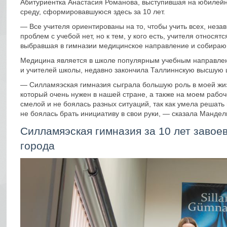
Абитуриентка Анастасия Романова, выступившая на юбилейн
среду, сформировавшуюся здесь за 10 лет.
— Все учителя ориентированы на то, чтобы учить всех, незави
проблем с учебой нет, но к тем, у кого есть, учителя относ
выбравшая в гимназии медицинское направление и собирающ
Медицина является в школе популярным учебным направлени
и учителей школы, недавно закончила Таллиннскую высшую 
— Силламяэская гимназия сыграла большую роль в моей жиз
который очень нужен в нашей стране, а также на моем рабоч
смелой и не боялась разных ситуаций, так как умела решать
не боялась брать инициативу в свои руки, — сказала Мандел
Силламяэская гимназия за 10 лет завоев
города