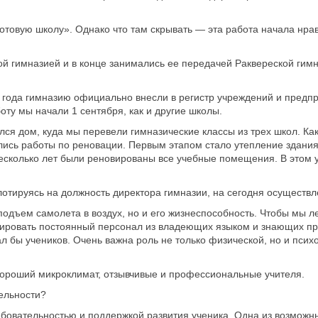
готовую школу». Однако что там скрывать — эта работа начала нрав
ой гимназией и в конце занимались ее передачей Раквереской гимн
2 года гимназию официально внесли в регистр учреждений и предпр
ту мы начали 1 сентября, как и другие школы.
ся дом, куда мы перевели гимназические классы из трех школ. Как
ались работы по реновации. Первым этапом стало утепление здания
несколько лет были реновированы все учебные помещения. В этом 
ллотируясь на должность директора гимназии, на сегодня осуществл
одъем самолета в воздух, но и его жизнеспособность. Чтобы мы ле
мировать постоянный персонал из владеющих языком и знающих п
ал бы учеников. Очень важна роль не только физической, но и псих
 хороший микроклимат, отзывчивые и профессиональные учителя.
тельности?
бовательностью и поддержкой развития ученика. Одна из возможн