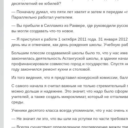
десятилетний ее юбилей?
— Поначалу думал, что пяти лет хватит и затем я передам «
Параллельно работал учителем.
— Вы прибыли в Силламяэ из Раквере, где руководили русск
вы могли создавать что-то новое.
— Я приступил к работе 1 октября 2011 года. 31 января 201
день мы и отмечаем, как день рождения школы. Учебную рабо
Большим плюсом создаваемой школы было то, что у нас имел
закончилась деятельность Астангуской школы, в здании нач
профинансировали совместно город и государство. Спустя 
году закончился ремонт кухни и столовой.
Из того видения, что я представил конкурсной комиссии, ба
С самого начала я считал важным не только стремительный п
можно дольше и надежнее. Это значит, что надо было сфор
учителей, а также создать микроклимат, который не отталкив
среды.
Ученики десятого класса всегда упоминали, что у нас очень
— Не значит ли это, что вы шли на уступки по части требова
— Всегда существует определенное противоречие между тре