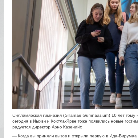
Силламяэская гимназия (Sillamäe Gümnaasium) 10 лет тому н
сегодня в Йыхви и Кохтла-Ярве тоже появились новые госгим
радуется директор Арно Казенийт.
— Когда вы приняли вызов и открыли первую в Ида-Вирумаа ч