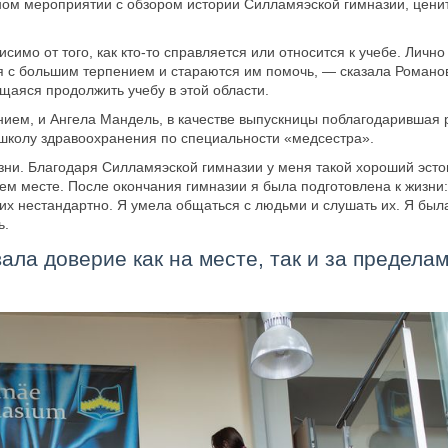
ом мероприятии с обзором истории Силламяэской гимназии, цени
симо от того, как кто-то справляется или относится к учебе. Лично
ятся с большим терпением и стараются им помочь, — сказала Романо
аяся продолжить учебу в этой области.
ем, и Ангела Мандель, в качестве выпускницы поблагодарившая 
школу здравоохранения по специальности «медсестра».
ни. Благодаря Силламяэской гимназии у меня такой хороший эстон
ем месте. После окончания гимназии я была подготовлена к жизни
 их нестандартно. Я умела общаться с людьми и слушать их. Я был
ь.
ала доверие как на месте, так и за предела