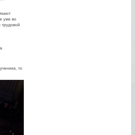
икают
е уже во
с трудовой
а.
ученика, то