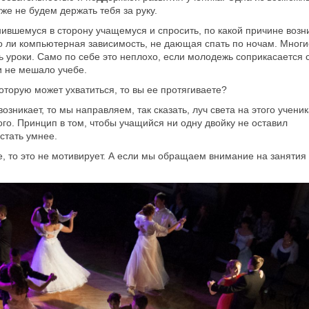
уже не будем держать тебя за руку.
нившемуся в сторону учащемуся и спросить, по какой причине возн
то ли компьютерная зависимость, не дающая спать по ночам. Многи
ь уроки. Само по себе это неплохо, если молодежь соприкасается 
и не мешало учебе.
которую может ухватиться, то вы ее протягиваете?
озникает, то мы направляем, так сказать, луч света на этого ученик
о. Принцип в том, чтобы учащийся ни одну двойку не оставил
стать умнее.
е, то это не мотивирует. А если мы обращаем внимание на занятия 