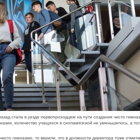
азад стала в уезде первопроходцем на пути создания чисто гимназ
назии, количество учащихся в силламяэской не уменьшилось, а тол
исто гимназию, то верили, что в должности директора тоже отмети