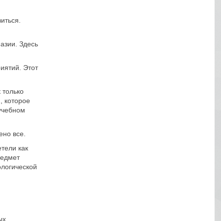
иться.
азии. Здесь
иятий. Этот
 только
, которое
учебном
ено все.
тели как
редмет
ологической
ых