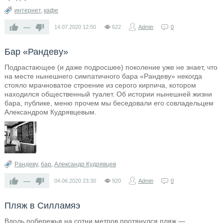
интернет
,
кафе
—
14.07.2020
12:50
622
Admin
0
Бар «Рандеву»
Подрастающее (и даже подросшее) поколение уже не знает, что
на месте нынешнего симпатичного бара «Рандеву» некогда
стояло мрачноватое строение из серого кирпича, котором
находился общественный туалет. Об истории нынешней жизни
бара, публике, меню прочем мы беседовали его совладельцем
Александром Кудрявцевым.
Рандеву
,
бар
,
Александр Кудрявцев
—
04.06.2020
23:30
920
Admin
0
Пляж в Силламяэ
Вдоль побережья на сотни метров протянулся пляж —