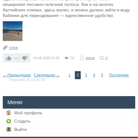
неширокая песчано-галечная полоса. Как и на многих
балтийских пляжах, здесь мелко, и можно далеко зайти в воду.
Кабинки для переодевания — единственное удобство.
пляж
—
04.05.2020
21:00
712
Admin
0
← Предыдущая
Следующая →
1
2
3
4
5
Последняя
Показаны 6-10 из 85
Меню
Мой профиль
Создать
Выйти