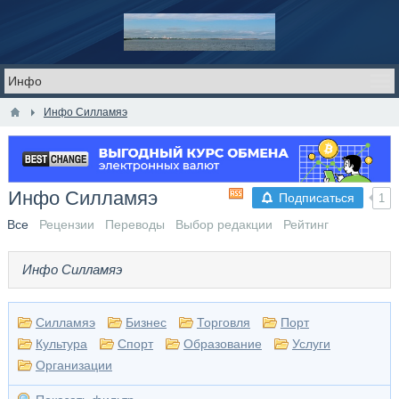
Инфо Силламяэ
Инфо Силламяэ
Подписаться
1
Все
Рецензии
Переводы
Выбор редакции
Рейтинг
Инфо Силламяэ
Силламяэ
​Бизнес
Торговля
Порт
Культура
Спорт
Образование
Услуги
Организации