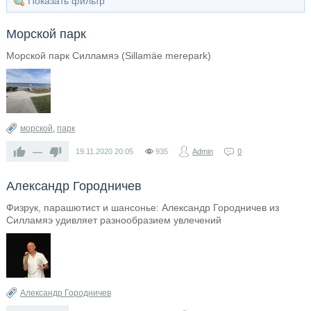
Показать фильтр
Морской парк
Морской парк Силламяэ (Sillamäe merepark)
морской
,
парк
—
19.11.2020
20:05
935
Admin
0
Александр Городничев
Физрук, парашютист и шансонье: Александр Городничев из
Силламяэ удивляет разнообразием увлечений
Александр Городничев