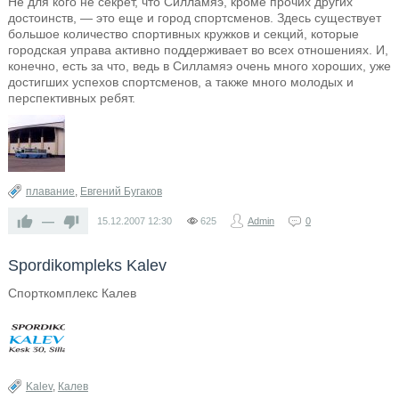
Не для кого не секрет, что Силламяэ, кроме прочих других
достоинств, — это еще и город спортсменов. Здесь существует
большое количество спортивных кружков и секций, которые
городская управа активно поддерживает во всех отношениях. И,
конечно, есть за что, ведь в Силламяэ очень много хороших, уже
достигших успехов спортсменов, а также много молодых и
перспективных ребят.
плавание
,
Евгений Бугаков
—
15.12.2007
12:30
625
Admin
0
Spordikompleks Kalev
Спорткомплекс Калев
Kalev
,
Калев