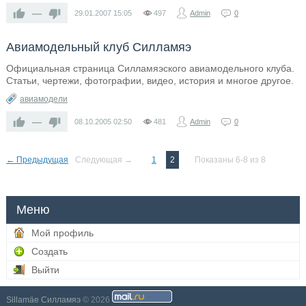
—
29.01.2007
15:05
497
Admin
0
Авиамодельный клуб Силламяэ
Официальная страница Силламяэского авиамодельного клуба.
Статьи, чертежи, фотографии, видео, история и многое другое.
авиамодели
—
08.10.2005
02:50
481
Admin
0
← Предыдущая
Следующая →
1
2
Показаны 6-8 из 8
Меню
Мой профиль
Создать
Выйти
Sillamäe Силламяэ
© 2026